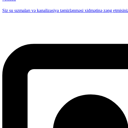
Siz su sızmaları və kanalizasiya təmizlənməsi xidmətinə zəng etmisini