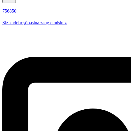
756850
Siz kadrlar şöbəsinə zəng etmisiniz