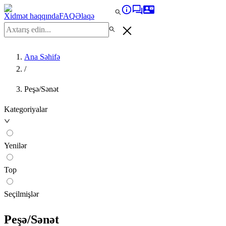
Xidmət haqqında
FAQ
Əlaqə
Ana Səhifə
/
Peşə/Sənət
Kategoriyalar
Yenilər
Top
Seçilmişlər
Peşə/Sənət