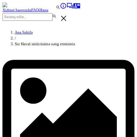
Xidmət haqqında
FAQ
Əlaqə
Ana Səhifə
/
Siz Haval sürücüsünə zəng etmisiniz