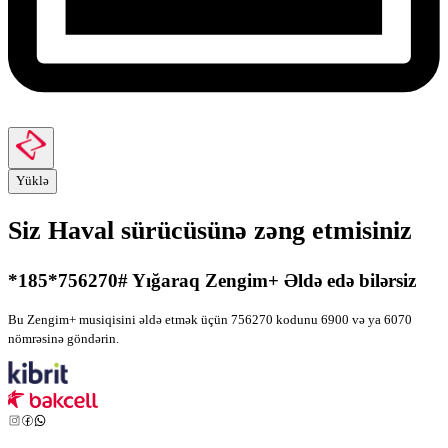
Yüklə
Siz Haval sürücüsünə zəng etmisiniz
*185*
756270
# Yığaraq Zengim+ Əldə edə bilərsiz
Bu Zengim+ musiqisini əldə etmək üçün
756270
kodunu
6900
və ya
6070
nömrəsinə göndərin.